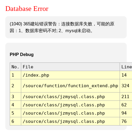
Database Error
(1040) 365建站错误警告：连接数据库失败，可能的原
因：1、数据库密码不对; 2、mysql未启动。
PHP Debug
No.
File
Line
1
/index.php
14
2
/source/function/function_extend.php
324
3
/source/class/jzmysql.class.php
211
4
/source/class/jzmysql.class.php
62
5
/source/class/jzmysql.class.php
94
6
/source/class/jzmysql.class.php
76