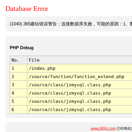
Database Error
(1040) 365建站错误警告：连接数据库失败，可能的原因：1、数
PHP Debug
No.
File
1
/index.php
2
/source/function/function_extend.php
3
/source/class/jzmysql.class.php
4
/source/class/jzmysql.class.php
5
/source/class/jzmysql.class.php
6
/source/class/jzmysql.class.php
www.365jz.com
已经将此