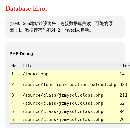
Database Error
(1040) 365建站错误警告：连接数据库失败，可能的原
因：1、数据库密码不对; 2、mysql未启动。
PHP Debug
No.
File
Line
1
/index.php
14
2
/source/function/function_extend.php
324
3
/source/class/jzmysql.class.php
211
4
/source/class/jzmysql.class.php
62
5
/source/class/jzmysql.class.php
94
6
/source/class/jzmysql.class.php
76