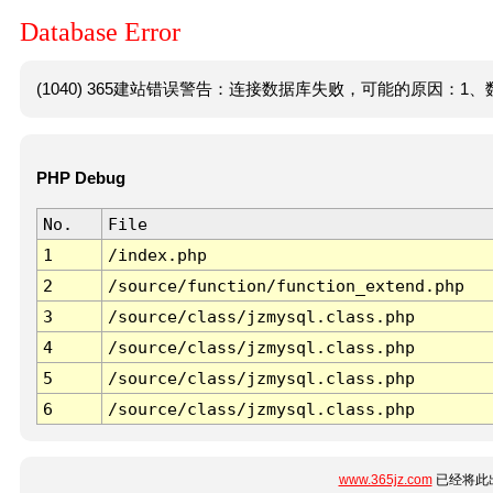
Database Error
(1040) 365建站错误警告：连接数据库失败，可能的原因：1、数
PHP Debug
No.
File
1
/index.php
2
/source/function/function_extend.php
3
/source/class/jzmysql.class.php
4
/source/class/jzmysql.class.php
5
/source/class/jzmysql.class.php
6
/source/class/jzmysql.class.php
www.365jz.com
已经将此