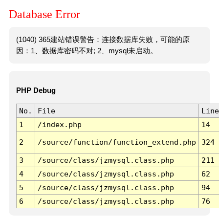
Database Error
(1040) 365建站错误警告：连接数据库失败，可能的原
因：1、数据库密码不对; 2、mysql未启动。
PHP Debug
No.
File
Line
1
/index.php
14
2
/source/function/function_extend.php
324
3
/source/class/jzmysql.class.php
211
4
/source/class/jzmysql.class.php
62
5
/source/class/jzmysql.class.php
94
6
/source/class/jzmysql.class.php
76