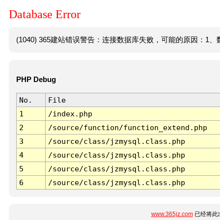
Database Error
(1040) 365建站错误警告：连接数据库失败，可能的原因：1、数
PHP Debug
No.
File
1
/index.php
2
/source/function/function_extend.php
3
/source/class/jzmysql.class.php
4
/source/class/jzmysql.class.php
5
/source/class/jzmysql.class.php
6
/source/class/jzmysql.class.php
www.365jz.com
已经将此