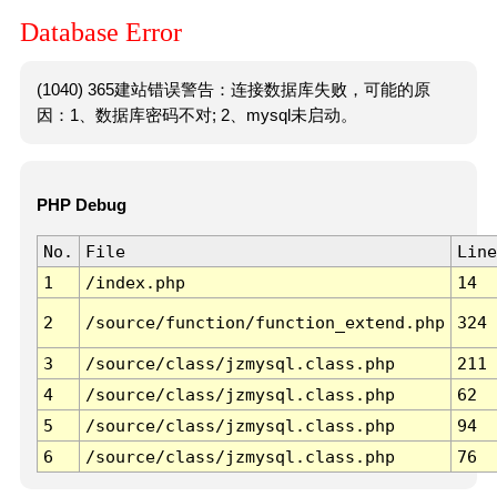
Database Error
(1040) 365建站错误警告：连接数据库失败，可能的原
因：1、数据库密码不对; 2、mysql未启动。
PHP Debug
No.
File
Line
1
/index.php
14
2
/source/function/function_extend.php
324
3
/source/class/jzmysql.class.php
211
4
/source/class/jzmysql.class.php
62
5
/source/class/jzmysql.class.php
94
6
/source/class/jzmysql.class.php
76