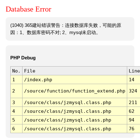
Database Error
(1040) 365建站错误警告：连接数据库失败，可能的原
因：1、数据库密码不对; 2、mysql未启动。
PHP Debug
No.
File
Line
1
/index.php
14
2
/source/function/function_extend.php
324
3
/source/class/jzmysql.class.php
211
4
/source/class/jzmysql.class.php
62
5
/source/class/jzmysql.class.php
94
6
/source/class/jzmysql.class.php
76