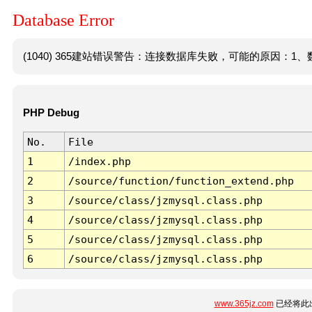
Database Error
(1040) 365建站错误警告：连接数据库失败，可能的原因：1、数
PHP Debug
No.
File
1
/index.php
2
/source/function/function_extend.php
3
/source/class/jzmysql.class.php
4
/source/class/jzmysql.class.php
5
/source/class/jzmysql.class.php
6
/source/class/jzmysql.class.php
www.365jz.com
已经将此